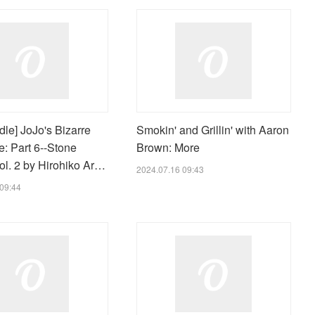
le] JoJo's Bizarre
Smokin' and Grillin' with Aaron
: Part 6--Stone
Brown: More
ol. 2 by Hirohiko Ar…
2024.07.16 09:43
09:44