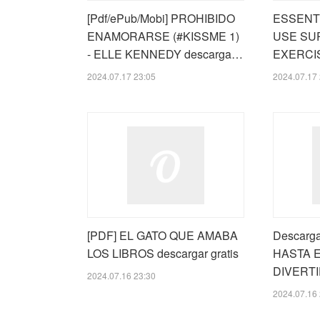
[Pdf/ePub/Mobi] PROHIBIDO
ESSENT
ENAMORARSE (#KISSME 1)
USE SU
- ELLE KENNEDY descarga…
EXERCI
2024.07.17 23:05
2024.07.17 
[PDF] EL GATO QUE AMABA
Descarga
LOS LIBROS descargar gratis
HASTA 
DIVERT
2024.07.16 23:30
2024.07.16 