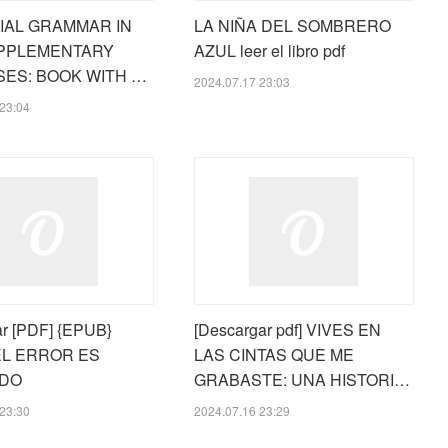
IAL GRAMMAR IN
LA NIÑA DEL SOMBRERO
PPLEMENTARY
AZUL leer el libro pdf
SES: BOOK WITH …
2024.07.17 23:03
23:04
r [PDF] {EPUB}
[Descargar pdf] VIVES EN
EL ERROR ES
LAS CINTAS QUE ME
IDO
GRABASTE: UNA HISTORI…
23:30
2024.07.16 23:29