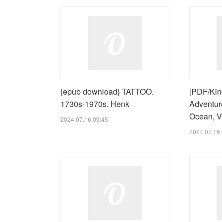
{epub download} TATTOO.
[PDF/Kind
1730s-1970s. Henk
Adventure
Ocean, V
2024.07.16 09:45
2024.07.16 